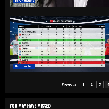
Berühmtheit
Berühmtheit
Posts
Previous
1
2
3
pagination
YOU MAY HAVE MISSED