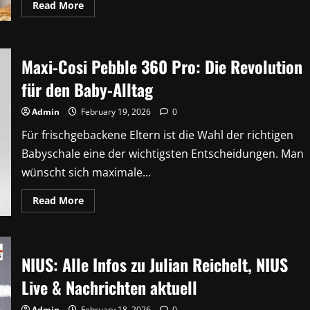
Read
Read More
more
about
Das
große
Backen
Maxi-Cosi Pebble 360 Pro: Die Revolution
Rezepte
von
heute
für den Baby-Alltag
–
Inspiration
aus
Admin
February 19, 2026
0
der
beliebten
Für frischgebackene Eltern ist die Wahl der richtigen
Backshow
Babyschale eine der wichtigsten Entscheidungen. Man
wünscht sich maximale...
Read
Read More
more
about
Maxi-
Cosi
Pebble
360
NIUS: Alle Infos zu Julian Reichelt, NIUS
Pro:
Die
Live & Nachrichten aktuell
Revolution
für
den
Admin
February 18, 2026
0