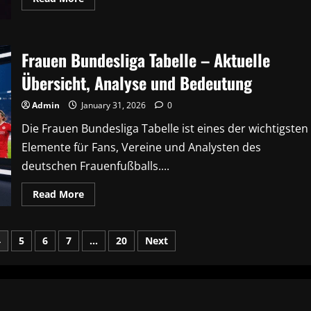
more
about
Timur
Tayfur
–
Frauen Bundesliga Tabelle – Aktuelle
Leben,
Karriere
und
Übersicht, Analyse und Bedeutung
Einfluss
einer
bekannten
Admin
January 31, 2026
0
Persönlichkeit
Die Frauen Bundesliga Tabelle ist eines der wichtigsten
Elemente für Fans, Vereine und Analysten des
deutschen Frauenfußballs....
Read
Read More
more
about
Frauen
Bundesliga
4
5
6
7
…
20
Next
Tabelle
–
Aktuelle
Übersicht,
Analyse
und
Bedeutung