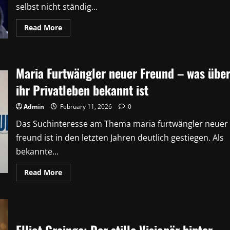
selbst nicht ständig...
Read
Read More
more
about
Jörg
Kaulitz
–
Maria Furtwängler neuer Freund – was übe
Leben,
Karriere
und
ihr Privatleben bekannt ist
Einfluss
hinter
den
Admin
February 11, 2026
0
Kulissen
Das Suchinteresse am Thema maria furtwängler neuer
freund ist in den letzten Jahren deutlich gestiegen. Als
bekannte...
Read
Read More
more
about
Maria
Furtwängler
neuer
Freund
–
was