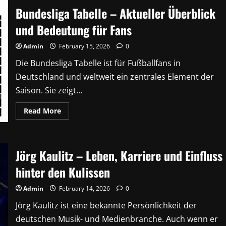
Mode,
Bundesliga Tabelle – Aktueller Überblick
Qualität
und
Online-
und Bedeutung für Fans
Shopping
zum
fairen
Admin
February 15, 2026
0
Preis
Die Bundesliga Tabelle ist für Fußballfans in
Deutschland und weltweit ein zentrales Element der
Saison. Sie zeigt...
Read
Read More
more
about
Bundesliga
Tabelle
–
Jörg Kaulitz – Leben, Karriere und Einfluss
Aktueller
Überblick
und
hinter den Kulissen
Bedeutung
für
Fans
Admin
February 14, 2026
0
Jörg Kaulitz ist eine bekannte Persönlichkeit der
deutschen Musik- und Medienbranche. Auch wenn er