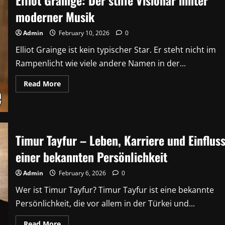
Elliot Grainge: Der stille Visionär hinter
über
moderner Musik
ihr
Privatleben
bekannt
Admin
February 10, 2026
0
ist
Elliot Grainge ist kein typischer Star. Er steht nicht im
Rampenlicht wie viele andere Namen in der...
Read
Read More
more
about
Elliot
Grainge:
Der
stille
Visionär
Timur Tayfur – Leben, Karriere und Einflus
hinter
moderner
einer bekannten Persönlichkeit
Musik
Admin
February 6, 2026
0
Wer ist Timur Tayfur? Timur Tayfur ist eine bekannte
Persönlichkeit, die vor allem in der Türkei und...
Read
Read More