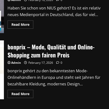
Baby-
Alltag
Haben Sie schon von NIUS gehört? Es ist ein relativ
neues Medienportal in Deutschland, das für viel...
Read
Read More
more
about
NIUS:
Alle
Infos
zu
bonprix – Mode, Qualität und Online-
Julian
Reichelt,
Shopping zum fairen Preis
NIUS
Live
&
Admin
February 17, 2026
0
Nachrichten
aktuell
bonprix gehört zu den bekanntesten Mode-
Onlinehändlern in Europa und steht seit Jahren für
bezahlbare Kleidung, modernes Design...
Read
Read More
more
about
bonprix
–