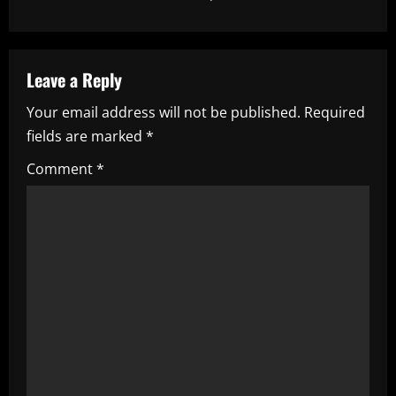
n
a
Leave a Reply
v
Your email address will not be published.
Required
i
fields are marked
*
g
Comment
*
a
t
i
o
n