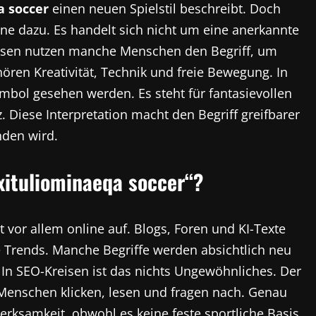
a soccer
einen neuen Spielstil beschreibt. Doch
eine dazu. Es handelt sich nicht um eine anerkannte
dessen nutzen manche Menschen den Begriff, um
ren Kreativität, Technik und freie Bewegung. In
mbol gesehen werden. Es steht für fantasievollen
z. Diese Interpretation macht den Begriff greifbarer
nden wird.
xituliominaeqa soccer“?
 vor allem online auf. Blogs, Foren und KI-Texte
le Trends. Manche Begriffe werden absichtlich neu
 In SEO-Kreisen ist das nichts Ungewöhnliches. Der
 Menschen klicken, lesen und fragen nach. Genau
rksamkeit, obwohl es keine feste sportliche Basis