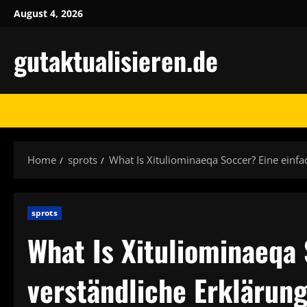
Skip
August 4, 2026
to
content
gutaktualisieren.de
Home
sprots
What Is Xituliominaeqa Soccer? Eine einfa
sprots
What Is Xituliominaeqa
verständliche Erklärun