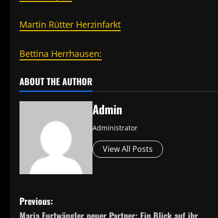
Martin Rütter Herzinfarkt
Bettina Herrhausen:
ABOUT THE AUTHOR
Admin
Administrator
View All Posts
P
Previous:
Maria Furtwängler neuer Partner: Ein Blick auf ihr