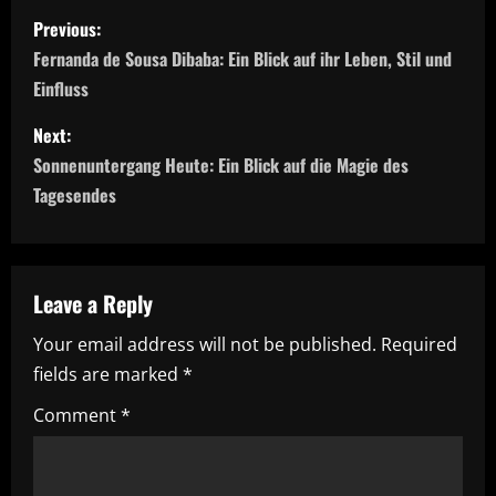
P
Previous:
o
Fernanda de Sousa Dibaba: Ein Blick auf ihr Leben, Stil und
Einfluss
s
Next:
t
Sonnenuntergang Heute: Ein Blick auf die Magie des
n
Tagesendes
a
v
Leave a Reply
i
Your email address will not be published.
Required
fields are marked
*
g
Comment
*
a
t